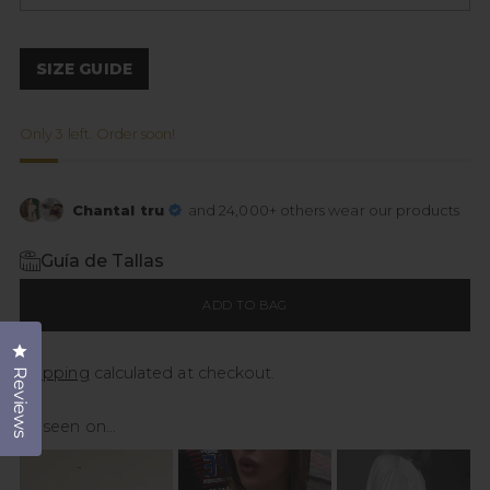
SIZE GUIDE
Only 3 left. Order soon!
Chantal tru
and 24,000+ others wear our products
Guía de Tallas
ADD TO BAG
Click to open the reviews dialog
Shipping
calculated at checkout.
Reviews
As seen on...