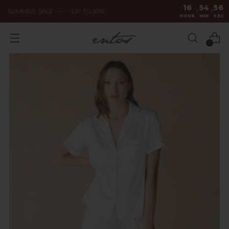
16
54
56
SUMMER SALE ------ UP TO 50%
:
:
HOUR
MIN
SEC
0