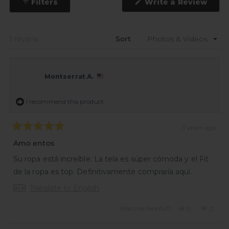
(Ope
Filters
Write a Review
in
a
new
wind
Loading...
1 review
Sort
Montserrat A.
I recommend this product
3 years ago
Rated
5
Amo entos
out
of
Su ropa está increíble. La tela es súper cómoda y el Fit
5
stars
de la ropa es top. Definitivamente compraría aquí.
Translate to English
Was this helpful?
Yes,
No,
0
0
this
people
this
peopl
review
voted
review
voted