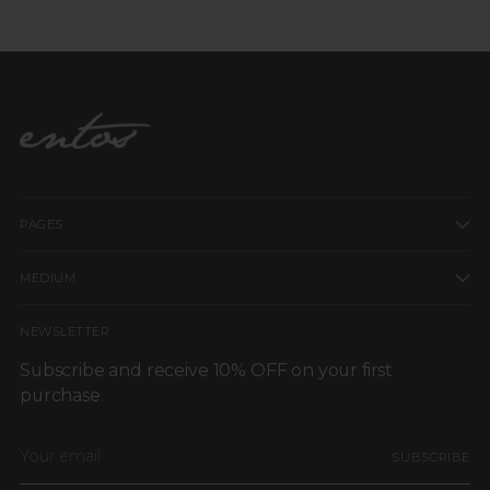
Contamos con cambios dentro de los primeros 10 días hábiles
Evita usar cloro, secadora o altas temperaturas.
después de recibir tu pedido.
Las piezas deben estar sin uso, con etiquetas y en perfectas
condiciones.
La lencería y las piezas personalizadas no aplican para cambios
ni devoluciones.
Para más información, consulta nuestra Política de Cambios y
Devoluciones.
PAGES
MEDIUM
NEWSLETTER
Subscribe and receive 10% OFF on your first
purchase.
Your
SUBSCRIBE
email