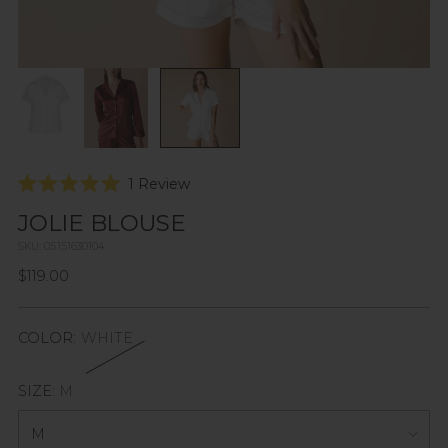
Click
1
Review
Rated
to
5.0
JOLIE BLOUSE
scroll
out
of
to
SKU: 05151630104
5
reviews
stars
Regular
$119.00
price
COLOR:
WHITE
SIZE:
M