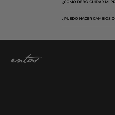
¿CÓMO DEBO CUIDAR MI P
Combínalas con denim, prendas estru
Para conservar la suavidad, la form
¿PUEDO HACER CAMBIOS O
Evita usar cloro, secadora o altas t
Contamos con cambios dentro de los 
Las piezas deben estar sin uso, con 
La lencería y las piezas personaliz
Para más información, consulta nue