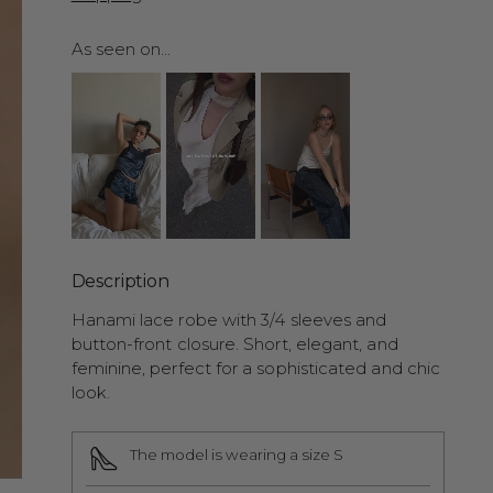
As seen on...
Description
Hanami lace robe with 3/4 sleeves and
button-front closure. Short, elegant, and
feminine, perfect for a sophisticated and chic
look.
The model is wearing a size S