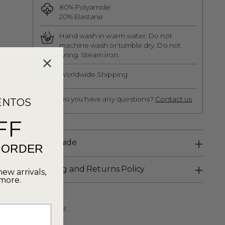
80% Polyamide
20% Elastane
Hand wash in warm water. Do not
machine wash or tumble dry. Do not
wring. Steam iron.
Worldwide Shipping
Do you have any questions?
Contact us
ENTOS
FF
Care Guide
T ORDER
Shipping and Returns Policy
new arrivals,
 more.
SHARE