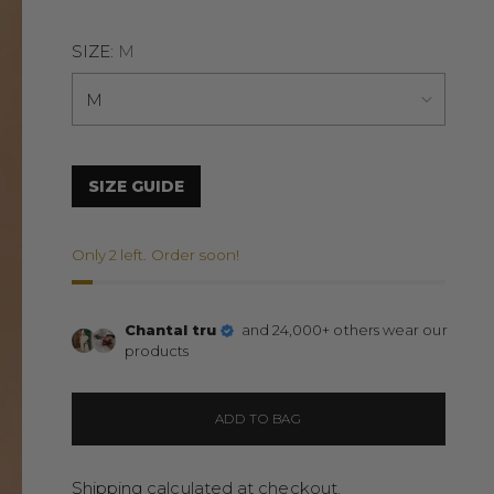
SIZE:
M
SIZE GUIDE
Only 2 left. Order soon!
Chantal tru
and 24,000+ others wear our
products
ADD TO BAG
Shipping
calculated at checkout.