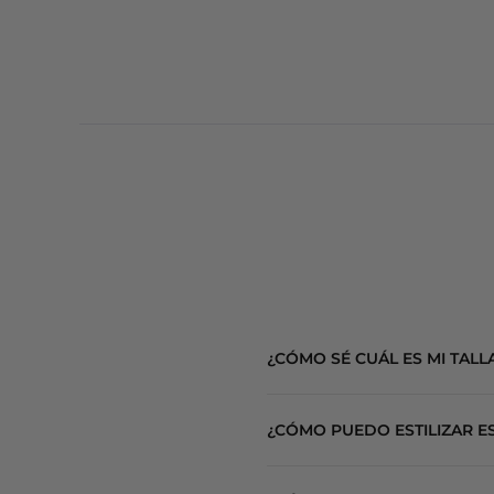
¿CÓMO SÉ CUÁL ES MI TALL
Nuestras piezas están diseñadas co
¿CÓMO PUEDO ESTILIZAR ES
Si estás entre dos tallas, te recom
Inspiradas en la idea de lingerie as
También puedes consultar nuestra g