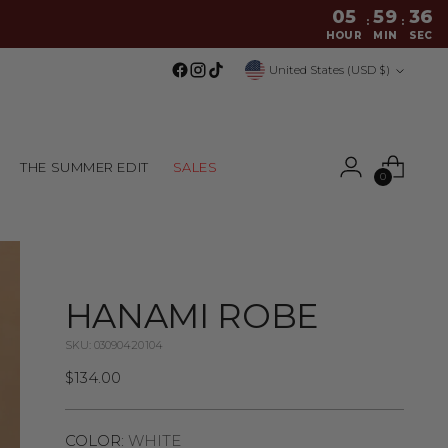
05
59
35
:
:
HOUR
MIN
SEC
Currency
United States (USD $)
THE SUMMER EDIT
SALES
0
HANAMI ROBE
SKU: 03090420104
Regular
$134.00
price
COLOR:
WHITE