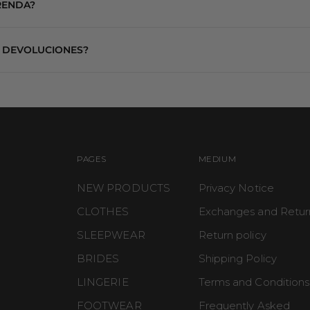
RENDA?
cturadas o capas exteriores para crear looks versátiles y elevados.
a y los detalles delicados de tu pieza, recomendamos lavado a mano con agua fr
 DEVOLUCIONES?
emperaturas.
primeros 10 días hábiles después de recibir tu pedido.
etiquetas y en perfectas condiciones.
adas no aplican para cambios ni devoluciones.
stra Política de Cambios y Devoluciones.
PAGES
MEDIUM
NEW PRODUCTS
Privacy Notice
CLOTHES
Exchanges and Retur
SLEEPWEAR
Return policy
BRIDES
Shipping Policy
LINGERIE
Terms and Conditions
FOOTWEAR
Frequently Asked