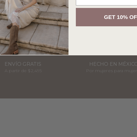
GET 10% OF
ENVÍO GRATIS
HECHO EN MÉXIC
A partir de $2,495
Por mujeres para muje