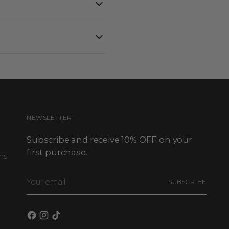
ía y secado al aire.
NEWSLETTER
Subscribe and receive 10% OFF on your
first purchase.
ns
Your
SUBSCRIBE
email