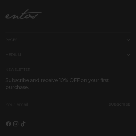
condiciones.
La lencería y las piezas personalizadas no aplican para cambios
ni devoluciones.
Para más información, consulta nuestra Política de Cambios y
Devoluciones.
PAGES
MEDIUM
NEWSLETTER
Subscribe and receive 10% OFF on your first
purchase.
Your
SUBSCRIBE
email