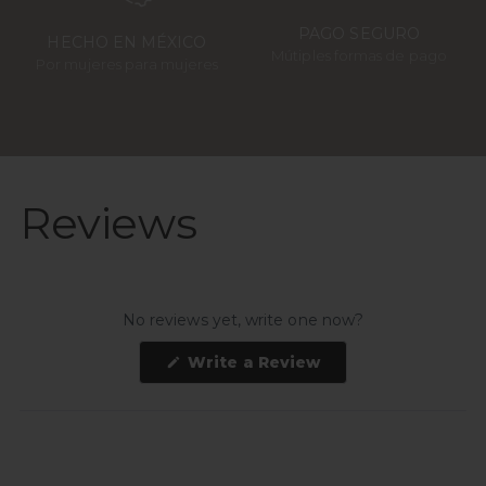
PAGO SEGURO
HECHO EN MÉXICO
Mútiples formas de pago
Por mujeres para mujeres
Reviews
No reviews yet, write one now?
(Opens
Write a Review
in
a
new
window)