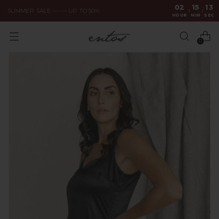
02
15
12
SUMMER SALE ------ UP TO 50%
:
:
HOUR
MIN
SEC
0