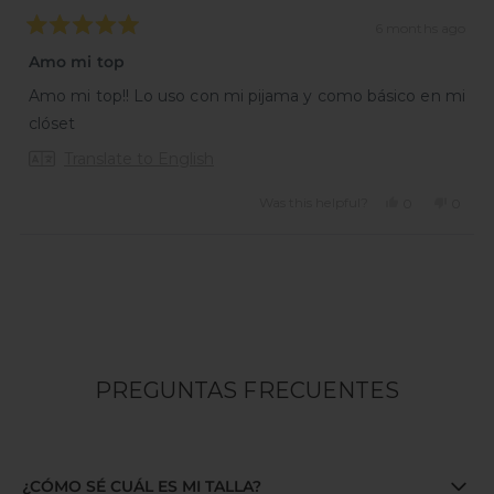
6 months ago
Rated
5
Amo mi top
out
of
Amo mi top!! Lo uso con mi pijama y como básico en mi
5
stars
clóset
Translate to English
Was this helpful?
Yes,
No,
0
0
this
people
this
peopl
review
voted
review
voted
from
yes
from
no
Loading...
FERNANDA
FERN
M.
M.
was
was
helpful.
not
helpful
PREGUNTAS FRECUENTES
¿CÓMO SÉ CUÁL ES MI TALLA?