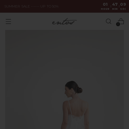
01
47
08
SUMMER SALE ------ UP TO 50%
:
:
HOUR
MIN
SEC
0