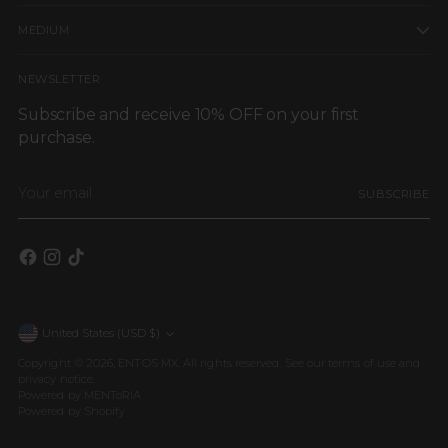
MEDIUM
NEWSLETTER
Subscribe and receive 10% OFF on your first
purchase.
Your
SUBSCRIBE
email
United States (USD $)
Currency
Copyright © 2026,
ENTOS MX
. All rights reserved. See our terms of use and
privacy notice.
Powered by MENToRIA
Powered by Shopify