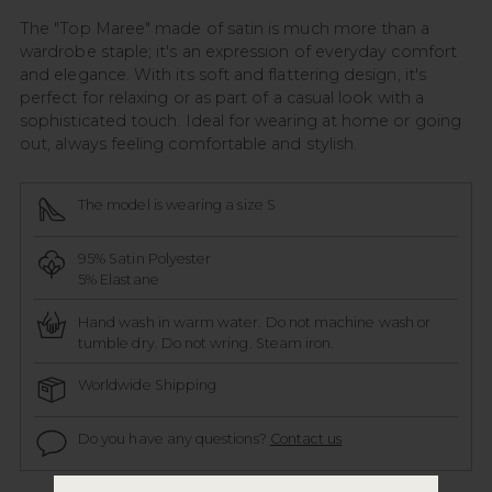
The "Top Maree" made of satin is much more than a
wardrobe staple; it's an expression of everyday comfort
and elegance. With its soft and flattering design, it's
perfect for relaxing or as part of a casual look with a
sophisticated touch. Ideal for wearing at home or going
out, always feeling comfortable and stylish.
The model is wearing a size S
95% Satin Polyester
5% Elastane
Hand wash in warm water. Do not machine wash or
tumble dry. Do not wring. Steam iron.
Worldwide Shipping
Do you have any questions?
Contact us