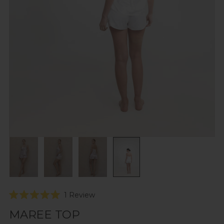
Click
1
Review
Rated
to
5.0
MAREE TOP
scroll
out