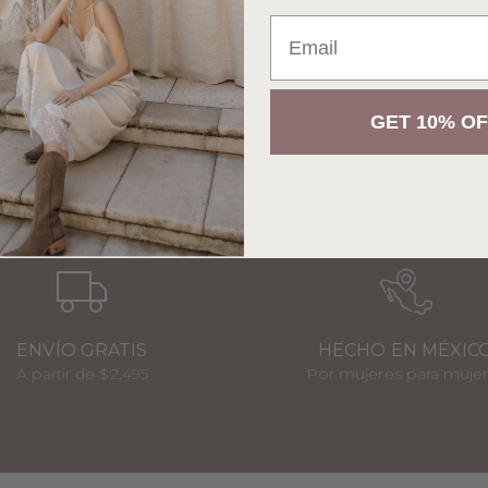
Email
GET 10% OF
ENVÍO GRATIS
HECHO EN MÉXIC
A partir de $2,495
Por mujeres para muje