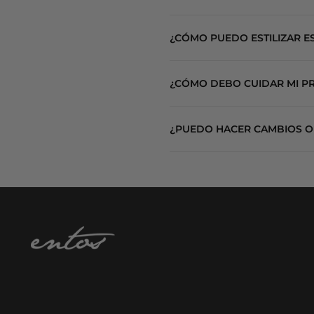
Nuestras piezas están diseñadas co
¿CÓMO PUEDO ESTILIZAR ES
Si estás entre dos tallas, te recom
Inspiradas en la idea de lingerie as
También puedes consultar nuestra g
¿CÓMO DEBO CUIDAR MI P
Combínalas con denim, prendas estru
Para conservar la suavidad, la form
¿PUEDO HACER CAMBIOS O
Evita usar cloro, secadora o altas t
Contamos con cambios dentro de los 
Las piezas deben estar sin uso, con 
La lencería y las piezas personaliz
Para más información, consulta nue