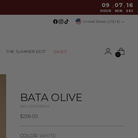
09
07
15
:
:
HOUR
MIN
SEC
Currency
United States (USD $)
THE SUMMER EDIT
SALES
0
BATA OLIVE
SKU: 02072190104
Regular
$238.00
price
COLOR:
WHITE