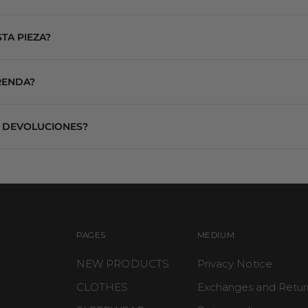
n telas suaves y stretch que se adaptan cómodamente al cuerpo.
TA PIEZA?
endamos elegir la más grande para un fit más relajado.
 ready-to-wear, nuestras piezas están diseñadas para usarse más allá de casa.
uía de tallas para ver medidas más detalladas.
RENDA?
cturadas o capas exteriores para crear looks versátiles y elevados.
a y los detalles delicados de tu pieza, recomendamos lavado a mano con agua fr
 DEVOLUCIONES?
emperaturas.
primeros 10 días hábiles después de recibir tu pedido.
etiquetas y en perfectas condiciones.
adas no aplican para cambios ni devoluciones.
stra Política de Cambios y Devoluciones.
PAGES
MEDIUM
NEW PRODUCTS
Privacy Notice
CLOTHES
Exchanges and Retur