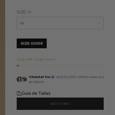
SIZE:
M
SIZE GUIDE
Only 1 left. Order soon!
Chantal tru
and 24,000+ others wear our
products
Guía de Tallas
ADD TO BAG