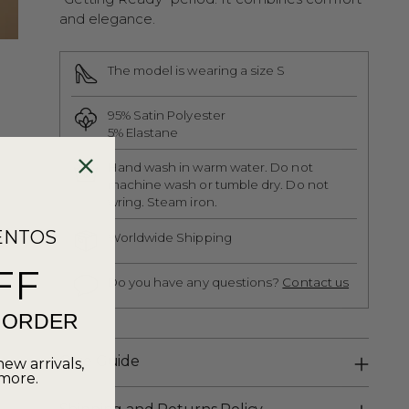
and elegance.
The model is wearing a size S
95% Satin Polyester
5% Elastane
Hand wash in warm water. Do not
machine wash or tumble dry. Do not
wring. Steam iron.
ENTOS
Worldwide Shipping
FF
Do you have any questions?
Contact us
T ORDER
Care Guide
new arrivals,
 more.