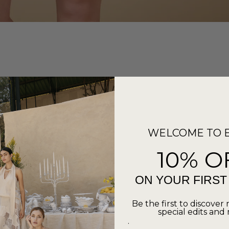
WELCOME TO 
10% O
ON YOUR FIRS
Be the first to discover 
special edits and
.