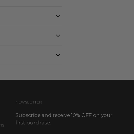
ía y secado al aire.
NEWSLETTER
Subscribe and receive 10% OFF on your
first purchase.
ns