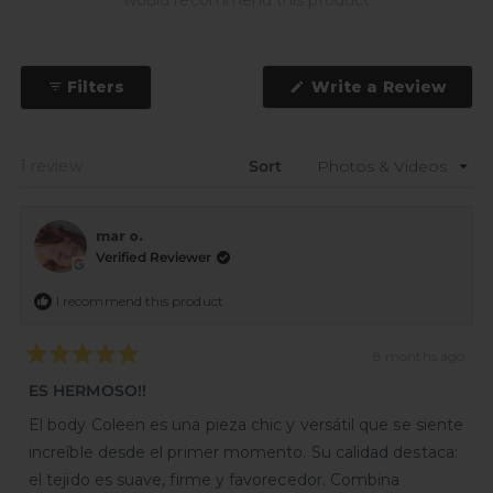
(Ope
Filters
Write a Review
in
a
new
wind
Loading...
1 review
Sort
mar o.
Verified Reviewer
I recommend this product
8 months ago
Rated
5
ES HERMOSO!!
out
of
El body Coleen es una pieza chic y versátil que se siente
5
stars
increíble desde el primer momento. Su calidad destaca:
el tejido es suave, firme y favorecedor. Combina