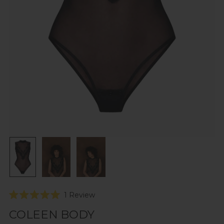
Click
1
Review
Rated
to
5.0
COLEEN BODY
scroll
out