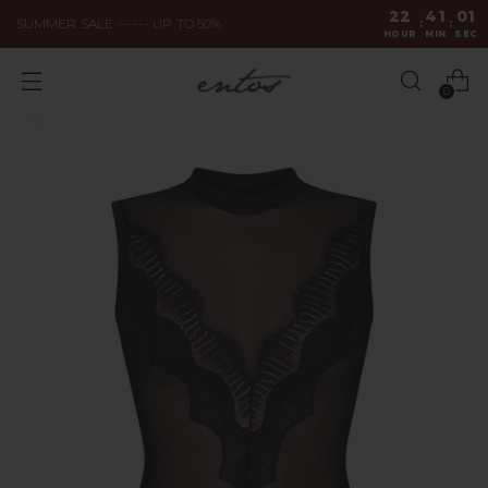
22
41
SUMMER SALE ------ UP TO 50%
:
:
HOUR
MIN
0