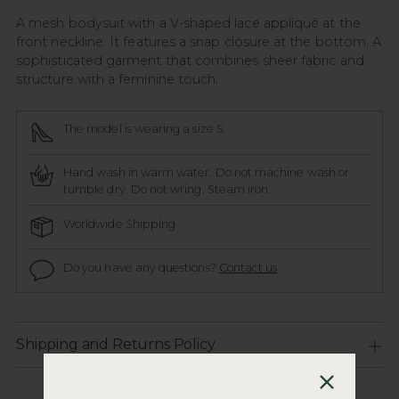
A mesh bodysuit with a V-shaped lace appliqué at the
front neckline. It features a snap closure at the bottom. A
sophisticated garment that combines sheer fabric and
structure with a feminine touch.
The model is wearing a size S
Hand wash in warm water. Do not machine wash or
tumble dry. Do not wring. Steam iron.
Worldwide Shipping
Do you have any questions?
Contact us
Shipping and Returns Policy