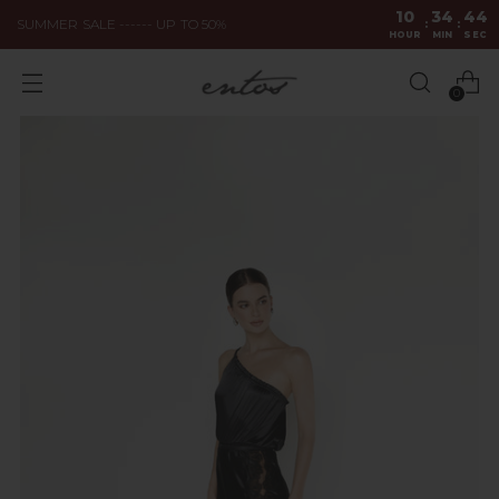
10
34
44
SUMMER SALE ------ UP TO 50%
:
:
HOUR
MIN
SEC
0