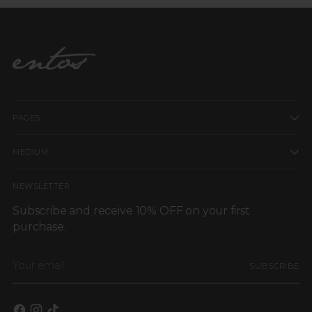
Las piezas deben estar sin uso, con etiquetas y en perfectas
condiciones.
La lencería y las piezas personalizadas no aplican para cambios
ni devoluciones.
Para más información, consulta nuestra Política de Cambios y
Devoluciones.
PAGES
MEDIUM
NEWSLETTER
Subscribe and receive 10% OFF on your first
purchase.
Your
SUBSCRIBE
email