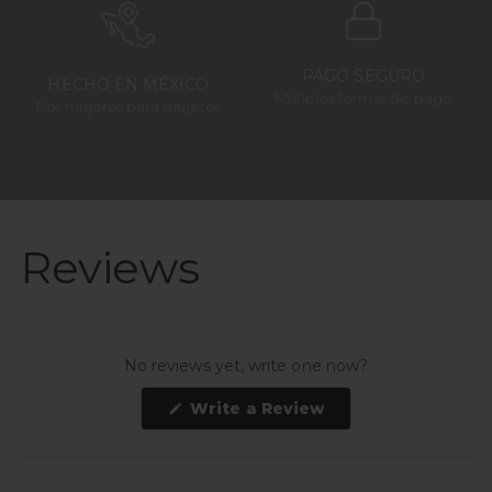
PAGO SEGURO
HECHO EN MÉXICO
Mútiples formas de pago
Por mujeres para mujeres
Reviews
No reviews yet, write one now?
(Opens
Write a Review
in
a
new
window)