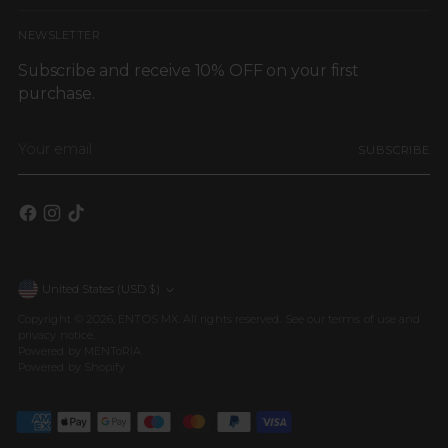
NEWSLETTER
Subscribe and receive 10% OFF on your first
purchase.
Your
SUBSCRIBE
email
United States (USD $)
Currency
Copyright © 2026,
ENTOS MX
. All rights reserved. See our terms of use and
privacy notice.
Powered by MENToRIA
Powered by Shopify