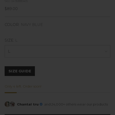
of
to
SKU: 04130880405
5
reviews
stars
Regular
$89.00
price
COLOR:
NAVY BLUE
SIZE:
L
SIZE GUIDE
Only 4 left. Order soon!
Chantal tru
and 24,000+ others wear our products