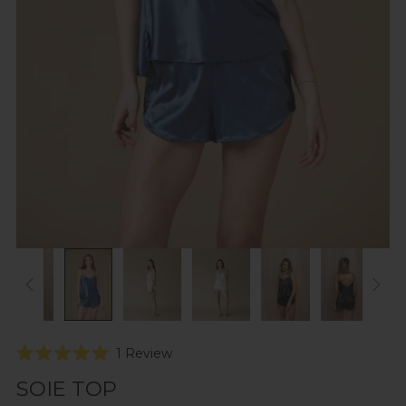
Click
1
Review
Rated
to
5.0
SOIE TOP
scroll
out