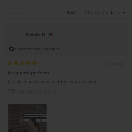
new
wind
Loading...
1 review
Sort
Pamela M.
I recommend this product
3 years ago
Rated
5
Me quedo perfecto
out
of
La utilizo para varios eventos es muy versatil
5
stars
Translate to English