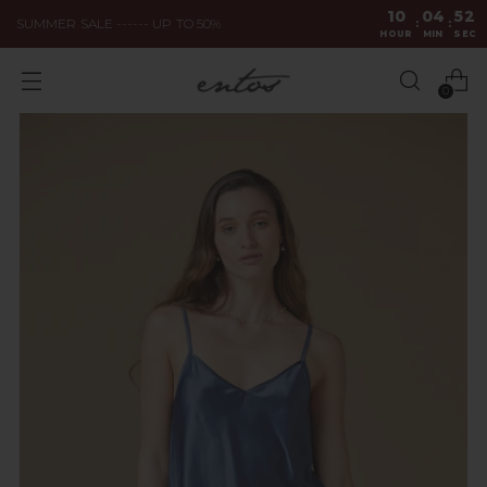
10
04
51
SUMMER SALE ------ UP TO 50%
:
:
HOUR
MIN
SEC
0