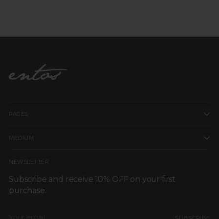
al aire.
Contamos con cambios dentro de los primeros 10 días hábiles
Evita usar cloro, secadora o altas temperaturas.
después de recibir tu pedido.
Las piezas deben estar sin uso, con etiquetas y en perfectas
condiciones.
La lencería y las piezas personalizadas no aplican para cambios
ni devoluciones.
Para más información, consulta nuestra Política de Cambios y
Devoluciones.
PAGES
MEDIUM
NEWSLETTER
Subscribe and receive 10% OFF on your first
purchase.
Your
SUBSCRIBE