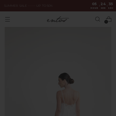
05
24
34
SUMMER SALE ------ UP TO 50%
:
:
HOUR
MIN
SEC
0