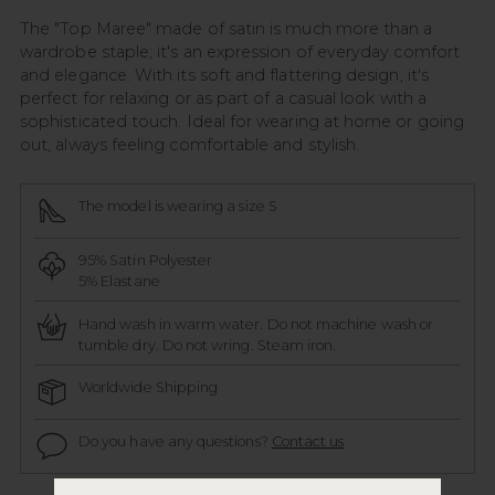
The "Top Maree" made of satin is much more than a
wardrobe staple; it's an expression of everyday comfort
and elegance. With its soft and flattering design, it's
perfect for relaxing or as part of a casual look with a
sophisticated touch. Ideal for wearing at home or going
out, always feeling comfortable and stylish.
The model is wearing a size S
95% Satin Polyester
5% Elastane
Hand wash in warm water. Do not machine wash or
tumble dry. Do not wring. Steam iron.
Worldwide Shipping
Do you have any questions?
Contact us