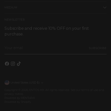
MEDIUM
NEWSLETTER
Subscribe and receive 10% OFF on your first
purchase.
Your
SUBSCRIBE
email
United States (USD $)
Currency
Copyright © 2026,
ENTOS MX
. All rights reserved. See our terms of use and
privacy notice.
Powered by MENToRIA
Powered by Shopify