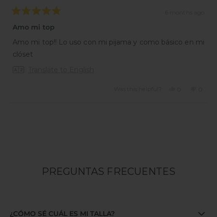
6 months ago
Rated
5
Amo mi top
out
of
Amo mi top!! Lo uso con mi pijama y como básico en mi
5
stars
clóset
Translate to English
Was this helpful?
Yes,
No,
0
0
this
people
this
peopl
review
voted
review
voted
from
yes
from
no
Loading...
FERNANDA
FERN
M.
M.
was
was
helpful.
not
helpful
PREGUNTAS FRECUENTES
¿CÓMO SÉ CUÁL ES MI TALLA?