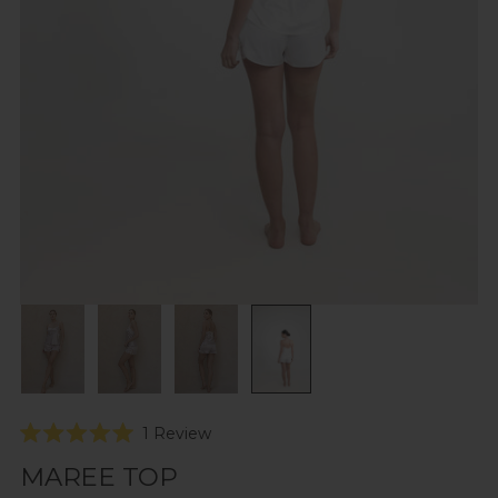
Click
1
Review
Rated
to
5.0
MAREE TOP
scroll
out